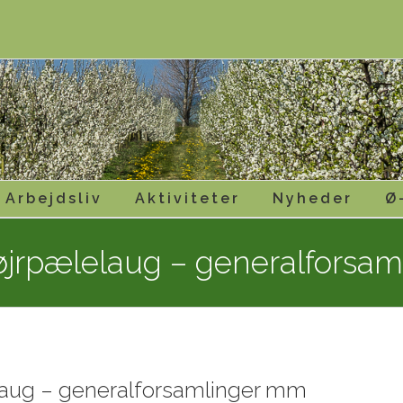
Arbejdsliv
Aktiviteter
Nyheder
Ø
øjrpælelaug – generalforsa
laug – generalforsamlinger mm