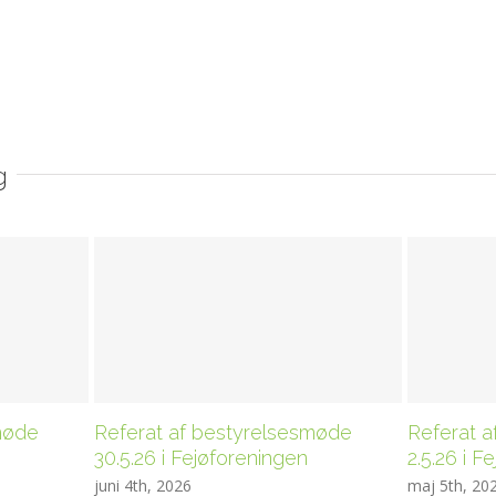
g
møde
Referat af bestyrelsesmøde
Referat 
30.5.26 i Fejøforeningen
2.5.26 i F
juni 4th, 2026
maj 5th, 20