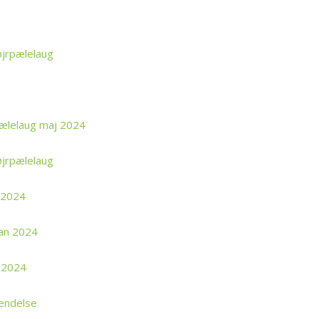
jrpælelaug
pælelaug maj 2024
jrpælelaug
l 2024
lan 2024
g 2024
endelse