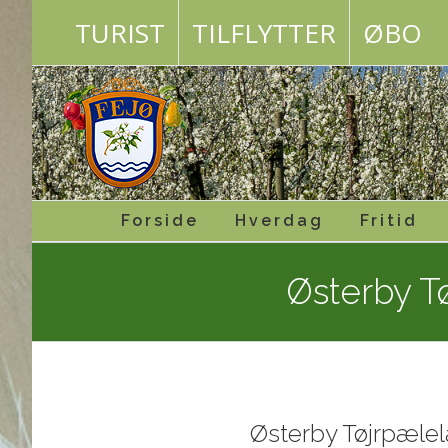
Skip
TURIST
TILFLYTTER
ØBO
to
content
Forside
Hverdag
Fritid
Østerby T
Østerby Tøjrpæle