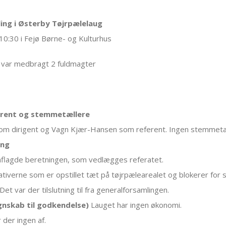
ing i Østerby Tøjrpælelaug
10:30 i Fejø Børne- og Kulturhus
var medbragt 2 fuldmagter
ferent og stemmetællere
som dirigent og Vagn Kjær-Hansen som referent. Ingen stemmetæl
ing
flagde beretningen, som vedlægges referatet.
ativerne som er opstillet tæt på tøjrpælearealet og blokerer for st
 Det var der tilslutning til fra generalforsamlingen.
gnskab til godkendelse)
Lauget har ingen økonomi.
 der ingen af.