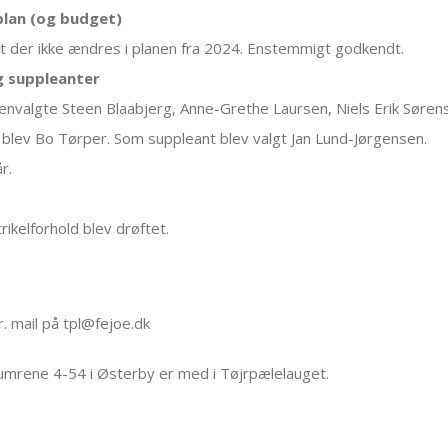
splan (og budget)
t der ikke ændres i planen fra 2024. Enstemmigt godkendt.
g suppleanter
envalgte Steen Blaabjerg, Anne-Grethe Laursen, Niels Erik Søre
n blev Bo Tørper. Som suppleant blev valgt Jan Lund-Jørgensen.
r.
rikelforhold blev drøftet.
. mail på tpl@fejoe.dk
numrene 4-54 i Østerby er med i Tøjrpælelauget.