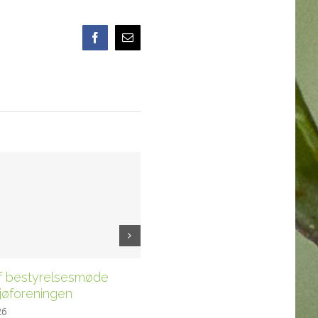
Facebook
E-
mail
af bestyrelsesmøde
Referat af bestyrelsesmøde
ejøforeningen
11.4.26 i Fejøforeningen
26
april 12th, 2026