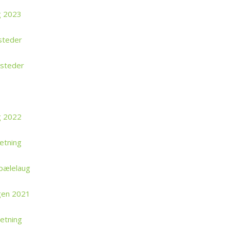
g 2023
steder
steder
g 2022
etning
pælelaug
gen 2021
etning