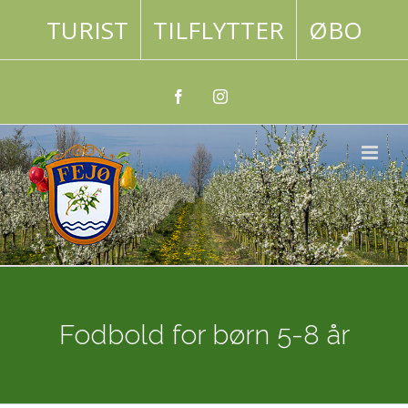
Skip
TURIST
TILFLYTTER
ØBO
to
content
Facebook
Instagram
Fodbold for børn 5-8 år