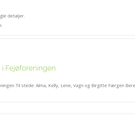
gle detaljer.
s.
 i Fejøforeningen
reningen Til stede: Alma, Kelly, Lene, Vagn og Birgitte Færgen B