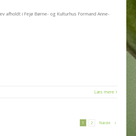
lev afholdt i Fejø Børne- og Kulturhus Formand Anne-
Læs mere
Næste
1
2