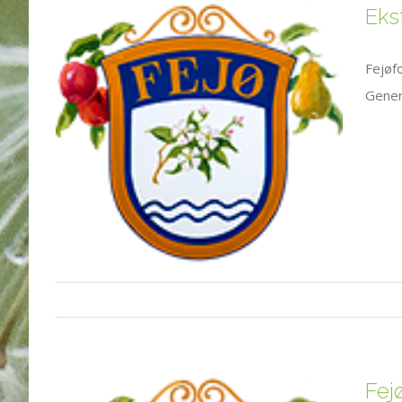
Eks
Fejøf
Gener
Fej