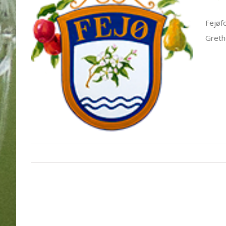
Fejøf
Greth