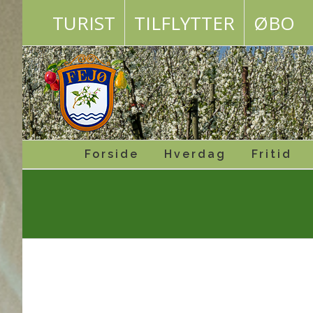
Skip
TURIST
TILFLYTTER
ØBO
to
content
Forside
Hverdag
Fritid