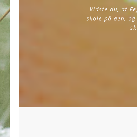
Vidste du, at F
skole på øen, o
sk