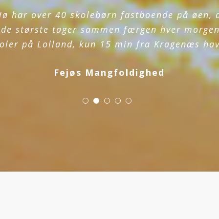
ejø har over 40 skolebørn fastboende på øen, 
g de største tager sammen færgen hver morgen
oler på Lolland, kun 15 min fra Kragenæs ha
Fejøs Mangfoldighed