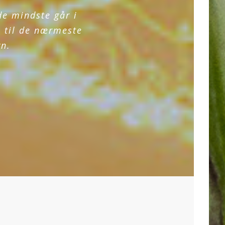
de mindste går i
 til de nærmeste
vn.