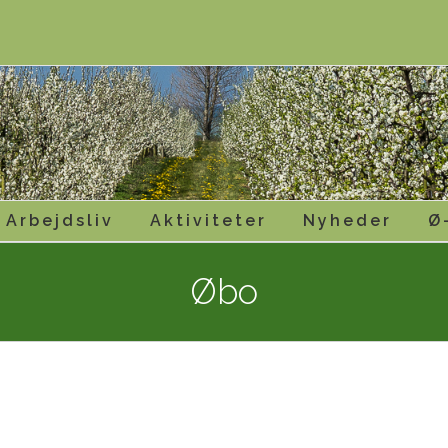
Arbejdsliv
Aktiviteter
Nyheder
Ø
Øbo