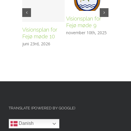
Visionsplan for
Fejø møde 9
Visionsplan for
Visionsp
november 10th, 2025
Fejø møde 10
Fejø mø
juni 23rd, 2026
marts 24th
TRANSLATE (POWERED BY GOOGLE)
Danish