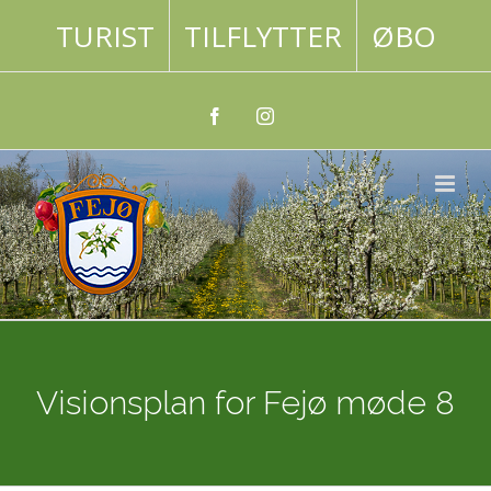
Skip
TURIST
TILFLYTTER
ØBO
to
content
Facebook
Instagram
Visionsplan for Fejø møde 8