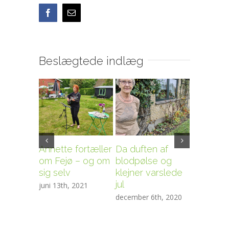
Facebook
E-
mail
Beslægtede indlæg
Annette fortæller
Da duften af
Formidle
om Fejø – og om
blodpølse og
stemning
sig selv
klejner varslede
miljøer 
jul
landska
juni 13th, 2021
december 6th, 2020
oktober 25