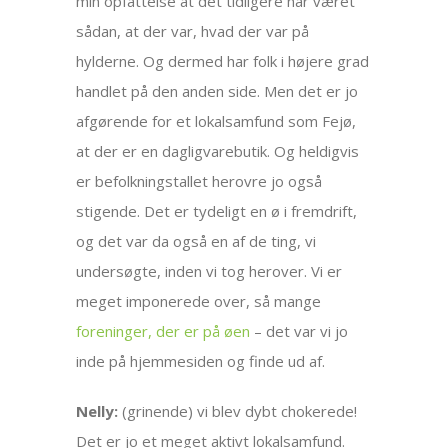
min opfattelse at det tidligere har været
sådan, at der var, hvad der var på
hylderne. Og dermed har folk i højere grad
handlet på den anden side. Men det er jo
afgørende for et lokalsamfund som Fejø,
at der er en dagligvarebutik. Og heldigvis
er befolkningstallet herovre jo også
stigende. Det er tydeligt en ø i fremdrift,
og det var da også en af de ting, vi
undersøgte, inden vi tog herover. Vi er
meget imponerede over, så mange
foreninger, der er på øen
– det var vi jo
inde på hjemmesiden og finde ud af.
Nelly:
(grinende) vi blev dybt chokerede!
Det er jo et meget aktivt lokalsamfund.