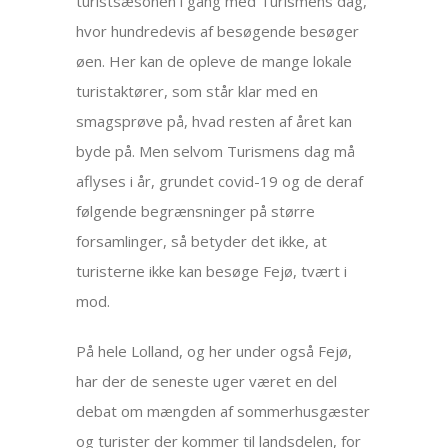
turistsæsonen i gang med Turismens dag,
hvor hundredevis af besøgende besøger
øen. Her kan de opleve de mange lokale
turistaktører, som står klar med en
smagsprøve på, hvad resten af året kan
byde på. Men selvom Turismens dag må
aflyses i år, grundet covid-19 og de deraf
følgende begrænsninger på større
forsamlinger, så betyder det ikke, at
turisterne ikke kan besøge Fejø, tvært i
mod.
På hele Lolland, og her under også Fejø,
har der de seneste uger været en del
debat om mængden af sommerhusgæster
og turister der kommer til landsdelen, for