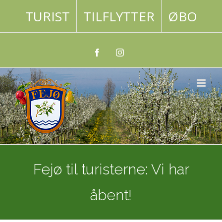
Skip
TURIST
TILFLYTTER
ØBO
to
content
Facebook
Instagram
Fejø til turisterne: Vi har
åbent!