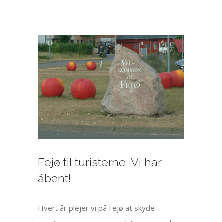
Se
større
billede
Fejø til turisterne: Vi har
åbent!
Hvert år plejer vi på Fejø at skyde