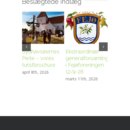
Beslægtede indlæg
Sydhavsøernes
Ekstraordinær
Fejøfore
Perle – vores
generalforsamling
generalf
turistbrochure
i Fejøforeningen
10/3-20
12/4-26
april 8th, 2026
januar 30t
marts 11th, 2026