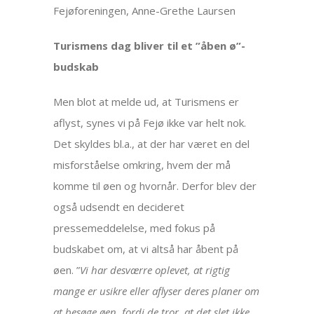
Fejøforeningen, Anne-Grethe Laursen
Turismens dag bliver til et ”åben ø”-
budskab
Men blot at melde ud, at Turismens er
aflyst, synes vi på Fejø ikke var helt nok.
Det skyldes bl.a., at der har været en del
misforståelse omkring, hvem der må
komme til øen og hvornår. Derfor blev der
også udsendt en decideret
pressemeddelelse, med fokus på
budskabet om, at vi altså har åbent på
øen. ”
Vi har desværre oplevet, at rigtig
mange er usikre eller aflyser deres planer om
at besøge øen, fordi de tror, at det slet ikke