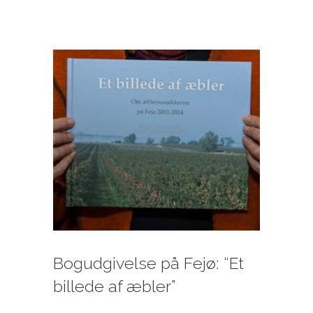
Se
større
billede
Bogudgivelse på Fejø: “Et
billede af æbler”