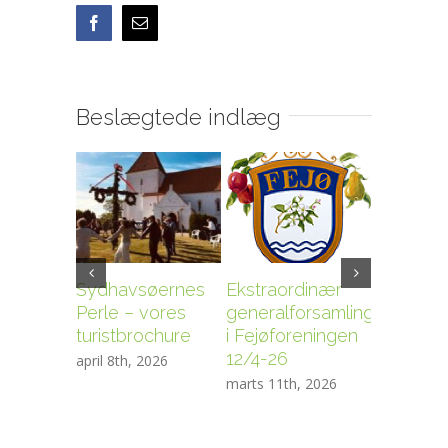
Facebook
E-
mail
Beslægtede indlæg
Sydhavsøernes
Ekstraordinær
Fejøfore
Perle – vores
generalforsamling
generalf
turistbrochure
i Fejøforeningen
10/3-20
12/4-26
april 8th, 2026
januar 30t
marts 11th, 2026