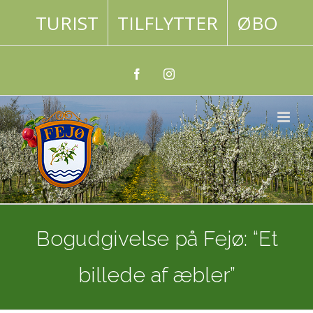
Skip
TURIST
TILFLYTTER
ØBO
to
content
Facebook
Instagram
Bogudgivelse på Fejø: “Et
billede af æbler”