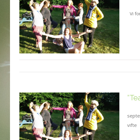
Vi fo
“Te
septe
vifte