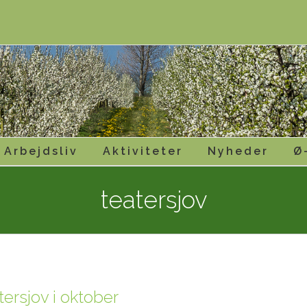
Arbejdsliv
Aktiviteter
Nyheder
Ø
teatersjov
tersjov i oktober