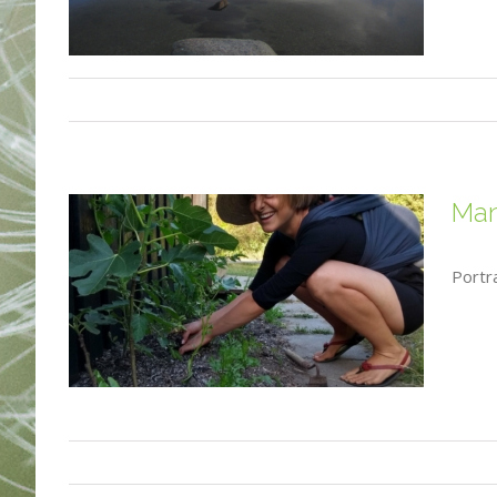
Man
Portr