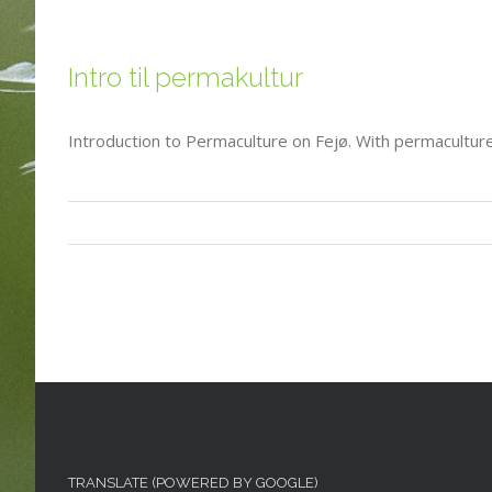
Intro til permakultur
Introduction to Permaculture on Fejø. With permacultur
TRANSLATE (POWERED BY GOOGLE)