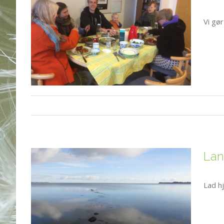
Vi gø
Lan
Lad h