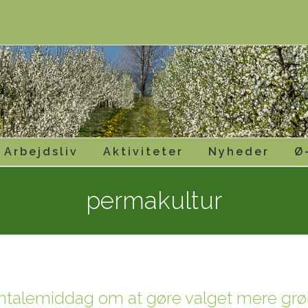
Arbejdsliv
Aktiviteter
Nyheder
Ø
permakultur
talemiddag om at gøre valget mere grø