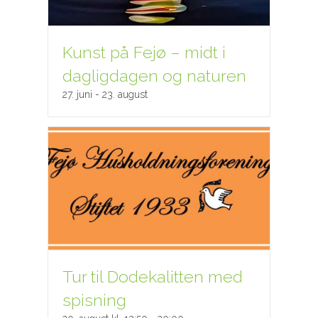
Kunst på Fejø – midt i
dagligdagen og naturen
27. juni
-
23. august
Tur til Dodekalitten med
spisning