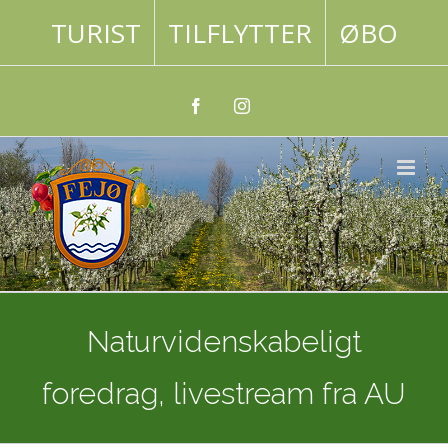
Skip
TURIST
TILFLYTTER
ØBO
to
content
Facebook
Instagram
Naturvidenskabeligt
foredrag, livestream fra AU