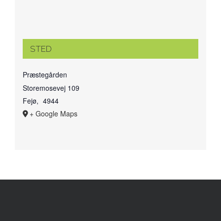
STED
Præstegården
Storemosevej 109
Fejø
,
4944
+ Google Maps