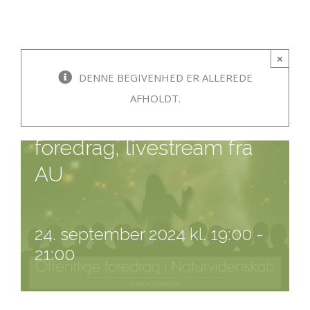
×
DENNE BEGIVENHED ER ALLEREDE
AFHOLDT.
Naturvidenskabeligt
foredrag, livestream fra
AU
24. september 2024 kl. 19:00
-
21:00