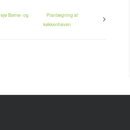
Fejø Børne- og
Planlægning af
køkkenhaven