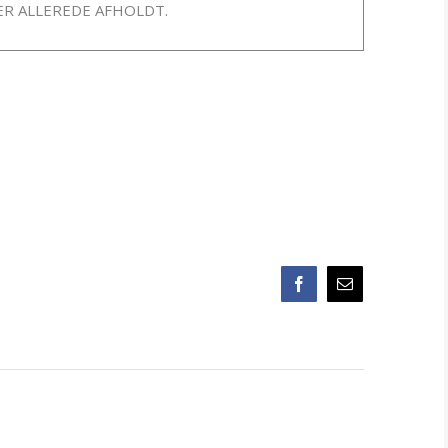
R ALLEREDE AFHOLDT.
Facebook
E-
mail