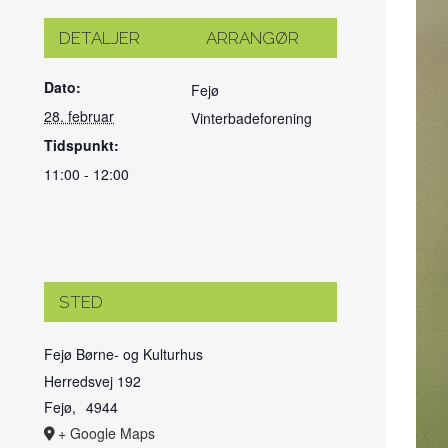
DETALJER
ARRANGØR
Dato:
Fejø
28. februar
Vinterbadeforening
Tidspunkt:
11:00 - 12:00
STED
Fejø Børne- og Kulturhus
Herredsvej 192
Fejø
,
4944
+ Google Maps