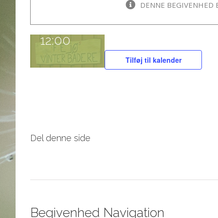
DENNE BEGIVENHED E
februar
kl. 11:00
-
12:00
Tilføj til kalender
Del denne side
Begivenhed Navigation