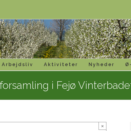
Arbejdsliv
Aktiviteter
Nyheder
Ø
forsamling i Fejø Vinterbade
×