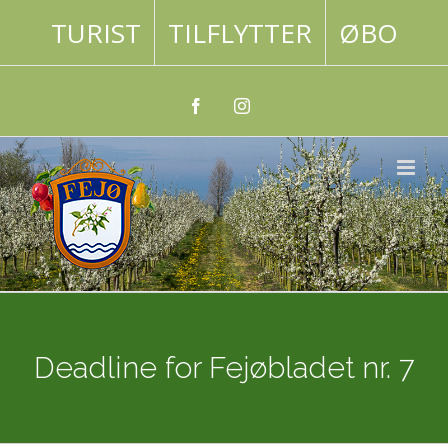
Skip
TURIST
TILFLYTTER
ØBO
to
content
Facebook
Instagram
Deadline for Fejøbladet nr. 7