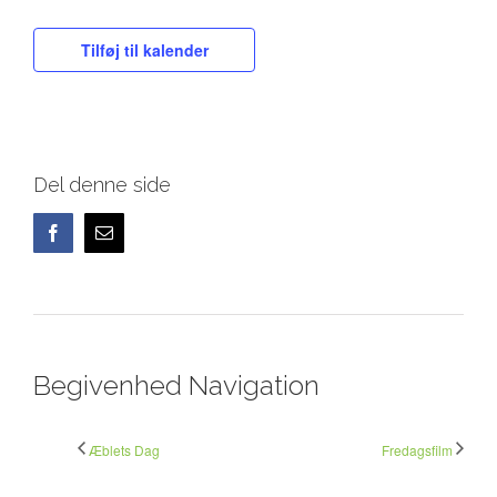
Tilføj til kalender
Del denne side
Facebook
E-
mail
Begivenhed Navigation
Æblets Dag
Fredagsfilm