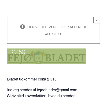
Deadline for
×
Fejøbladet nr. 7
DENNE BEGIVENHED ER ALLEREDE
AFHOLDT.
14. oktober 2024 kl. 21:00
-
23:59
Bladet udkommer cirka 27/10
Indlæg sendes til fejoebladet@gmail.com
Skriv altid i overskriften, hvad du sender.