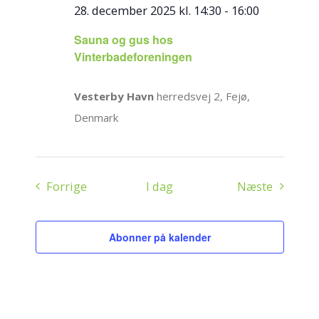
28. december 2025 kl. 14:30
-
16:00
Sauna og gus hos
Vinterbadeforeningen
Vesterby Havn
herredsvej 2, Fejø,
Denmark
Begivenheder
Begiven
Forrige
I dag
Næste
Abonner på kalender