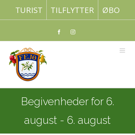
Skip
TURIST
TILFLYTTER
ØBO
to
content
Facebook
Instagram
Begivenheder for 6.
august - 6. august