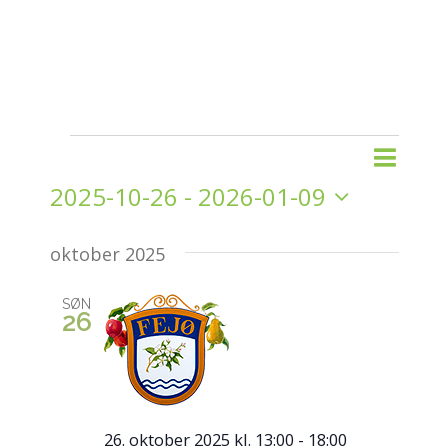
Begi
Begivenheder
Liste
Søg
Begiv
efter
2025-10-26
 - 
2026-01-09
Visni
begivenhed
Søgni
Vælg
Navig
oktober 2025
og
dato.
visni
SØN
26
Navig
26. oktober 2025 kl. 13:00
-
18:00