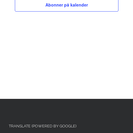
Abonner på kalender
Naviga
TRANSLATE (POWERED BY GOOGLE)